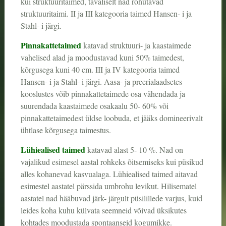
kui struktuuritaimed, tavaliselt nad rõhutavad
struktuuritaimi. II ja III kategooria taimed Hansen- i ja
Stahl- i järgi.
Pinnakattetaimed
katavad struktuuri- ja kaastaimede
vahelised alad ja moodustavad kuni 50% taimedest,
kõrgusega kuni 40 cm. III ja IV kategooria taimed
Hansen- i ja Stahl- i järgi. Aasa- ja preerialaadsetes
kooslustes võib pinnakattetaimede osa vähendada ja
suurendada kaastaimede osakaalu 50- 60% või
pinnakattetaimedest üldse loobuda, et jääks domineerivalt
ühtlase kõrgusega taimestus.
Lühiealised taimed
katavad alast 5- 10 %. Nad on
vajalikud esimesel aastal rohkeks õitsemiseks kui püsikud
alles kohanevad kasvualaga. Lühiealised taimed aitavad
esimestel aastatel pärssida umbrohu levikut. Hilisematel
aastatel nad hääbuvad järk- järgult püsilillede varjus, kuid
leides koha kuhu külvata seemneid võivad üksikutes
kohtades moodustada spontaanseid kogumikke.