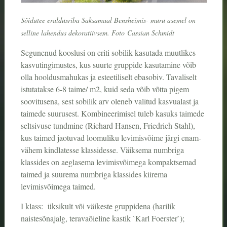
Sõidutee eraldusriba Saksamaal Bensheimis- muru asemel on
selline lahendus dekoratiivsem. Foto Cassian Schmidt
Segunenud kooslusi on eriti sobilik kasutada muutlikes
kasvutingimustes, kus suurte gruppide kasutamine võib
olla hooldusmahukas ja esteetiliselt ebasobiv. Tavaliselt
istutatakse 6-8 taime/ m2, kuid seda võib võtta pigem
soovitusena, sest sobilik arv oleneb valitud kasvualast ja
taimede suurusest. Kombineerimisel tuleb kasuks taimede
seltsivuse tundmine (Richard Hansen, Friedrich Stahl),
kus taimed jaotuvad loomuliku levimisvõime järgi enam-
vähem kindlatesse klassidesse. Väiksema numbriga
klassides on aeglasema levimisvõimega kompaktsemad
taimed ja suurema numbriga klassides kiirema
levimisvõimega taimed.
I klass: üksikult või väikeste gruppidena (harilik
naistesõnajalg, teravaõieline kastik `Karl Foerster`);