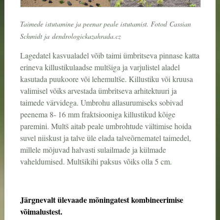
Taimede istutamine ja peenar peale istutamist. Fotod
Cassian
Schmidt ja
dendrologickazahrada.cz
Lagedatel kasvualadel võib taimi ümbritseva pinnase katta
erineva killustikulaadse multšiga ja varjulistel aladel
kasutada puukoore või lehemultše. Killustiku või kruusa
valimisel võiks arvestada ümbritseva arhitektuuri ja
taimede värvidega. Umbrohu allasurumiseks sobivad
peenema 8- 16 mm fraktsiooniga killustikud kõige
paremini. Multš aitab peale umbrohtude vältimise hoida
suvel niiskust ja talve üle elada talveõrnematel taimedel,
millele mõjuvad halvasti sulailmade ja külmade
vaheldumised. Multšikihi paksus võiks olla 5 cm.
Järgnevalt ülevaade mõningatest kombineerimise
võimalustest.