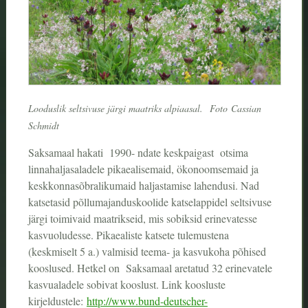
Looduslik seltsivuse järgi maatriks alpiaasal.
Foto
Cassian
Schmidt
Saksamaal hakati 1990- ndate keskpaigast otsima
linnahaljasaladele pikaealisemaid, ökonoomsemaid ja
keskkonnasõbralikumaid haljastamise lahendusi. Nad
katsetasid põllumajanduskoolide katselappidel seltsivuse
järgi toimivaid maatrikseid, mis sobiksid erinevatesse
kasvuoludesse. Pikaealiste katsete tulemustena
(keskmiselt 5 a.) valmisid teema- ja kasvukoha põhised
kooslused. Hetkel on Saksamaal aretatud 32 erinevatele
kasvualadele sobivat kooslust. Link koosluste
kirjeldustele:
http://www.bund-deutscher-