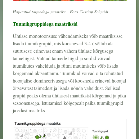
Hajutatud taimedega maatriks.
Foto
Cassian Schmidt
Tuumikgruppidega maatriksid
Ühtlase monotoonsuse vähendamiseks võib maatriksisse
lisada tuumikgrupid, mis koosnevad 3-4 ( sõltub ala
suurusest) erinevast enam vähem ühtlase kõrgusega
taimeliigist. Valitud taimede liigid ja sordid võivad
tuumikutes vahelduda ja rütmi muutmiseks võib lisada
kõrgemaid aktsenttaimi. Tuumikud võivad olla rõhutatud
hooajalise domineerivusega või koosneda erineval hooajal
õitsevatest taimedest ja lisada nõnda vaheldust. Sellised
grupid peaks olema ühtlasest maatriksist kõrgemad ja pika
sesoonsusega. Istutamisel kõigepealt paika tuumikgrupid
ja edasi maatriks.