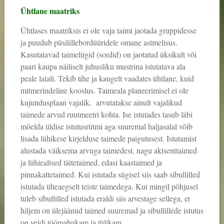
Ühtlane maatriks
Ühtlases maatriksis ei ole vaja taimi jaotada gruppidesse
ja puudub püsilillebordüüridele omane astmelisus.
Kasutatavad taimeliigid (sordid) on jaotatud üksikult või
paari kaupa näiliselt juhusliku mustrina istutatava ala
peale laiali. Tekib tihe ja kaugelt vaadates ühtlane, kuid
mitmerindeline kooslus. Taimeala planeerimisel ei ole
kujundusplaan vajalik, arvutatakse ainult vajalikud
taimede arvud ruutmeetri kohta. Ise istutades tasub läbi
mõelda üldise istutusrütmi aga suuremal haljasalal võib
lisada lühikese kirjelduse taimede paigutusest. Istutamist
alustada väiksema arvuga taimedest, nagu aktsenttaimed
ja lühiealised täitetaimed, edasi kaastaimed ja
pinnakattetaimed. Kui istutada sügisel siis saab sibullilled
istutada üheaegselt teiste taimedega. Kui mingil põhjusel
tuleb sibullilled istutada eraldi siis arvestage sellega, et
hiljem on ülejäänud taimed suuremad ja sibullillede istutus
on veidi töömahukam ja tülikam.