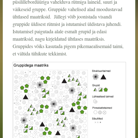
püsilillebordüüriga vahelduva rütmiga laineid, suuri ja
väikeseid gruppe. Gruppide vahelised alad moodustavad
ühtlased maatriksid. Jällegi võib joonistada visandi
gruppide üldisest rütmist ja istutamisel üldistava juhendi.
Istutamisel paigutada alale esmalt grupid ja edasi
maatriksid, nagu kirjeldatud ühtlases maatriksis.
Gruppides võiks kasutada pigem pikemaealisemaid taimi,
et vältida tühikute tekkimist.