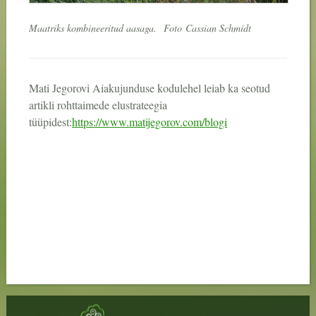
Maatriks kombineeritud aasaga.
Foto
Cassian Schmidt
Mati Jegorovi Aiakujunduse kodulehel leiab ka seotud
artikli rohttaimede elustrateegia
tüüpidest:
https://www.matijegorov.com/blogi