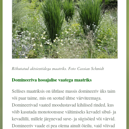
Rõhutatud aktsientidega maatriks. Foto
Cassian Schmidt
Domineeriva hooajalise vaatega maatriks
Sellises maatriksis on ühtlase massis domineeriv üks taim
või paar taime, mis on seotud ühtse värviteemaga.
Domineerivad vaated moodustavad kihilised rinded, kus
võib kasutada monotoonsuse vältimiseks kevadel sibul- ja
kevadlilli, millele järgnevad suve- ja sügisõied või värvid.
Domineeriv vaade ei pea olema ainult õieilu, vaid võivad