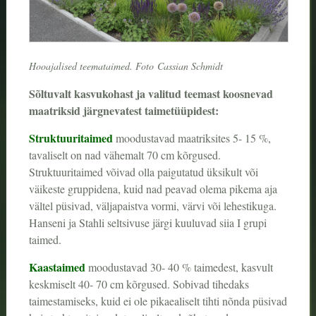
Hooajalised teemataimed.
Foto Cassian Schmidt
Sõltuvalt kasvukohast ja valitud teemast koosnevad
maatriksid järgnevatest taimetüüpidest:
Struktuuritaimed
moodustavad maatriksites 5- 15 %,
tavaliselt on nad vähemalt 70 cm kõrgused.
Struktuuritaimed võivad olla paigutatud üksikult või
väikeste gruppidena, kuid nad peavad olema pikema aja
vältel püsivad, väljapaistva vormi, värvi või lehestikuga.
Hanseni ja Stahli seltsivuse järgi kuuluvad siia I grupi
taimed.
Kaastaimed
moodustavad 30- 40 % taimedest, kasvult
keskmiselt 40- 70 cm kõrgused. Sobivad tihedaks
taimestamiseks, kuid ei ole pikaealiselt tihti nõnda püsivad