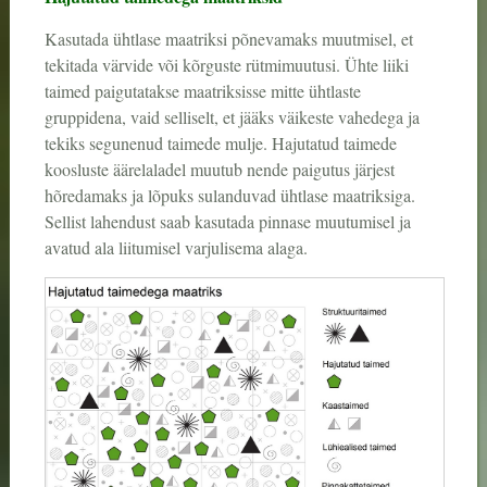
Kasutada ühtlase maatriksi põnevamaks muutmisel, et
tekitada värvide või kõrguste rütmimuutusi. Ühte liiki
taimed paigutatakse maatriksisse mitte ühtlaste
gruppidena, vaid selliselt, et jääks väikeste vahedega ja
tekiks segunenud taimede mulje. Hajutatud taimede
koosluste äärelaladel muutub nende paigutus järjest
hõredamaks ja lõpuks sulanduvad ühtlase maatriksiga.
Sellist lahendust saab kasutada pinnase muutumisel ja
avatud ala liitumisel varjulisema alaga.