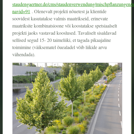
staudengaertner.de/cms/staudenverwendung/mischpflanzungen/
navid=91
. Olenevalt projekti nõuetest ja klientide
soovidest kasutatakse valmis maatrikseid, erinevate
maatriksite kombinatsioone või koostatakse spetsiaalselt
projekti jaoks vastavad kooslused. Tavaliselt sisaldavad
sellised segud 15- 20 taimeliiki, et tagada pikaajaline
toimimine (väiksematel õuealadel võib liikide arvu
vähendada).