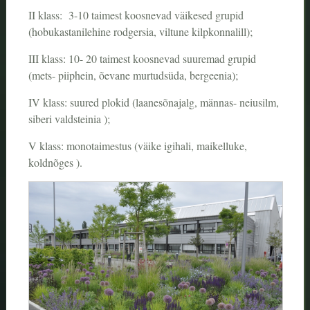
II klass: 3-10 taimest koosnevad väikesed grupid
(hobukastanilehine rodgersia, viltune kilpkonnalill);
III klass: 10- 20 taimest koosnevad suuremad grupid
(mets- piiphein, õevane murtudsüda, bergeenia);
IV klass: suured plokid (laanesõnajalg, männas- neiusilm,
siberi valdsteinia );
V klass: monotaimestus (väike igihali, maikelluke,
koldnõges ).