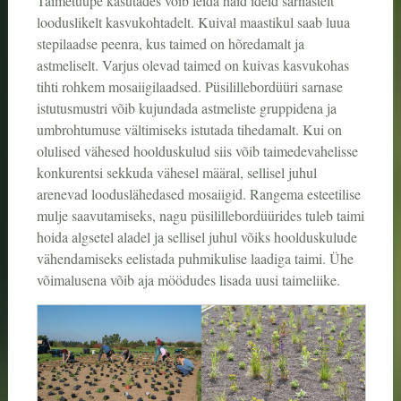
Taimetüüpe kasutades võib leida häid ideid sarnastelt
looduslikelt kasvukohtadelt. Kuival maastikul saab luua
stepilaadse peenra, kus taimed on hõredamalt ja
astmeliselt. Varjus olevad taimed on kuivas kasvukohas
tihti rohkem mosaiigilaadsed. Püsilillebordüüri sarnase
istutusmustri võib kujundada astmeliste gruppidena ja
umbrohtumuse vältimiseks istutada tihedamalt. Kui on
olulised vähesed hoolduskulud siis võib taimedevahelisse
konkurentsi sekkuda vähesel määral, sellisel juhul
arenevad looduslähedased mosaiigid. Rangema esteetilise
mulje saavutamiseks, nagu püsilillebordüürides tuleb taimi
hoida algsetel aladel ja sellisel juhul võiks hoolduskulude
vähendamiseks eelistada puhmikulise laadiga taimi. Ühe
võimalusena võib aja möödudes lisada uusi taimeliike.