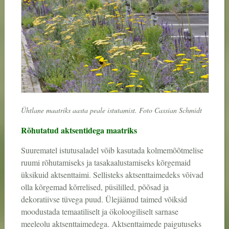
Ühtlane maatriks aasta peale istutamist. Foto Cassian Schmidt
Rõhutatud aktsentidega maatriks
Suurematel istutusaladel võib kasutada kolmemõõtmelise
ruumi rõhutamiseks ja tasakaalustamiseks kõrgemaid
üksikuid aktsenttaimi. Sellisteks aktsenttaimedeks võivad
olla kõrgemad kõrrelised, püsililled, põõsad ja
dekoratiivse tüvega puud. Ülejäänud taimed võiksid
moodustada temaatiliselt ja ökoloogiliselt sarnase
meeleolu aktsenttaimedega. Aktsenttaimede paigutuseks