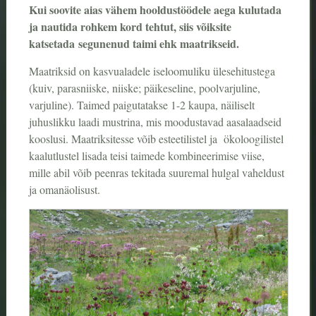
Kui soovite aias vähem hooldustöödele aega kulutada
ja nautida rohkem kord tehtut, siis võiksite
katsetada
segunenud taimi ehk maatrikseid.
Maatriksid on kasvualadele iseloomuliku ülesehitustega
(kuiv, parasniiske, niiske; päikeseline, poolvarjuline,
varjuline). Taimed paigutatakse 1-2 kaupa, näiliselt
juhuslikku laadi mustrina, mis moodustavad aasalaadseid
kooslusi. Maatriksitesse võib esteetilistel ja ökoloogilistel
kaalutlustel lisada teisi taimede kombineerimise viise,
mille abil võib peenras tekitada suuremal hulgal vaheldust
ja omanäolisust.